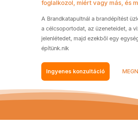
foglalkozol, miért vagy más, és 
A Brandkatapultnál a brandépítést üzle
a célcsoportodat, az üzeneteidet, a v
jelenlétedet, majd ezekből egy egysé
építünk.nik
Ingyenes konzultáció
MEGN