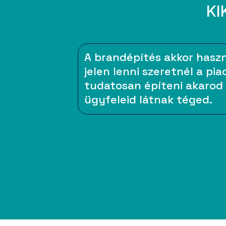
KI
A brandépítés akkor hasz
jelen lenni szeretnél a pi
tudatosan építeni akarod
ügyfeleid látnak téged.