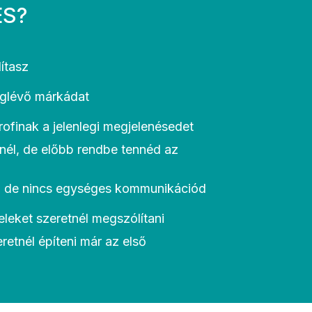
ÉS?
dítasz
glévő márkádat
ofinak a jelenlegi megjelenésedet
nél, de előbb rendbe tennéd az
l, de nincs egységes kommunikációd
eket szeretnél megszólítani
retnél építeni már az első