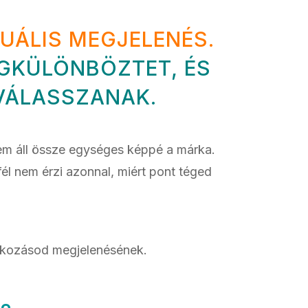
UÁLIS MEGJELENÉS.
EGKÜLÖNBÖZTET, ÉS
 VÁLASSZANAK.
sem áll össze egységes képpé a márka.
l nem érzi azonnal, miért pont téged
alkozásod megjelenésének.