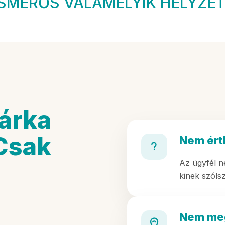
ISMERŐS VALAMELYIK HELYZET
árka
Csak
Nem ért
Az ügyfél n
kinek szóls
.
Nem me