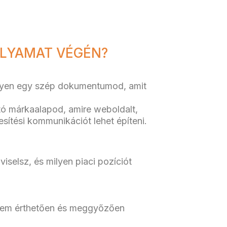
OLYAMAT VÉGÉN?
egyen egy szép dokumentumod, amit
tó márkaalapod, amire weboldalt,
kesítési kommunikációt lehet építeni.
viselsz, és milyen piaci pozíciót
anem érthetően és meggyőzően