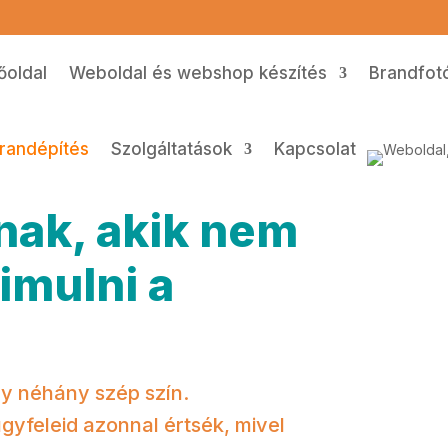
őoldal
Weboldal és webshop készítés
Brandfotó
randépítés
Szolgáltatások
Kapcsolat
nak, akik nem
imulni a
y néhány szép szín.
ügyfeleid azonnal értsék, mivel