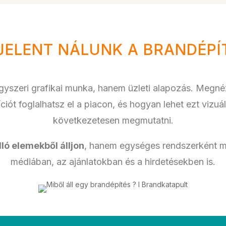
 JELENT NÁLUNK A BRANDÉPÍ
yszeri grafikai munka, hanem üzleti alapozás. Megnéz
iót foglalhatsz el a piacon, és hogyan lehet ezt vizuá
következetesen megmutatni.
ló elemekből álljon
, hanem egységes rendszerként m
médiában, az ajánlatokban és a hirdetésekben is.