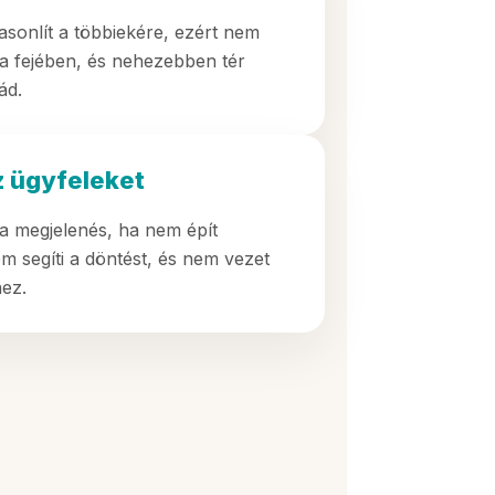
sonlít a többiekére, ezért nem
 fejében, és nehezebben tér
ád.
 ügyfeleket
a megjelenés, ha nem épít
em segíti a döntést, és nem vezet
ez.