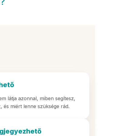
?
hető
em látja azonnal, miben segítesz,
z, és miért lenne szüksége rád.
gjegyezhető