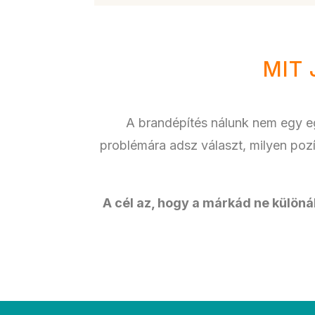
MIT
A brandépítés nálunk nem egy eg
problémára adsz választ, milyen pozíc
A cél az, hogy a márkád ne különál