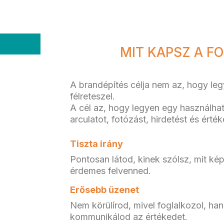
MIT KAPSZ A F
A brandépítés célja nem az, hogy l
félreteszel.
A cél az, hogy legyen egy használha
arculatot, fotózást, hirdetést és érté
Tiszta irány
Pontosan látod, kinek szólsz, mit kép
érdemes felvenned.
Erősebb üzenet
Nem körülírod, mivel foglalkozol, h
kommunikálod az értékedet.