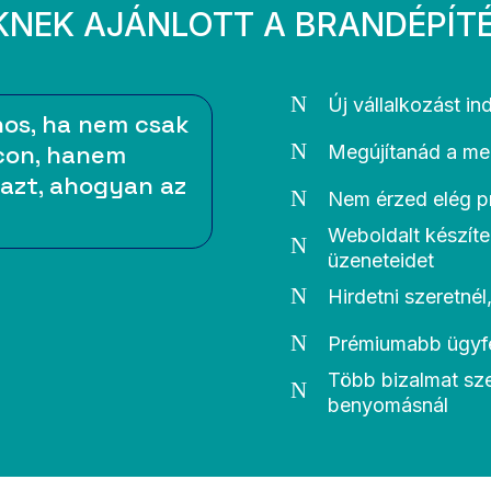
KNEK AJÁNLOTT A BRANDÉPÍT
N
Új vállalkozást in
nos, ha nem csak
N
acon, hanem
Megújítanád a me
 azt, ahogyan az
N
Nem érzed elég pr
Weboldalt készíte
N
üzeneteidet
N
Hirdetni szeretné
N
Prémiumabb ügyfel
Több bizalmat sze
N
benyomásnál