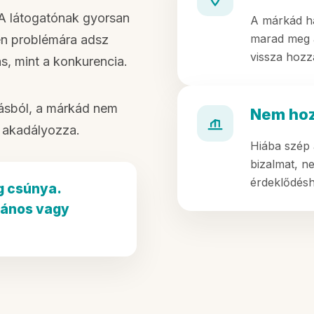
 A látogatónak gyorsan
A márkád ha
marad meg a
yen problémára adsz
vissza hozz
ás, mint a konkurencia.
ásból, a márkád nem
Nem hoz
 akadályozza.
Hiába szép 
bizalmat, n
érdeklődésh
g csúnya.
lános vagy