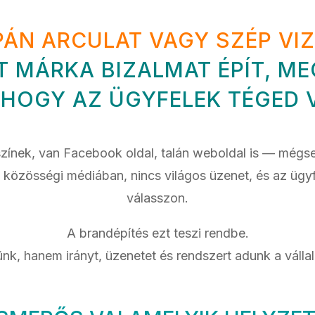
ÁN ARCULAT VAGY SZÉP VIZ
TT MÁRKA BIZALMAT ÉPÍT, M
 HOGY AZ ÜGYFELEK TÉGED
színek, van Facebook oldal, talán weboldal is — még
özösségi médiában, nincs világos üzenet, és az ügyfé
válasszon.
A brandépítés ezt teszi rendbe.
ünk, hanem irányt, üzenetet és rendszert adunk a váll