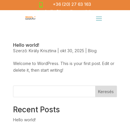
+36 (20) 27 63 163

hello@brandkatapult.hu

Hello world!
Szerző:
Király Krisztina
|
okt 30, 2025
|
Blog
Welcome to WordPress. This is your first post. Edit or
delete it, then start writing!
Keresés
Recent Posts
Hello world!